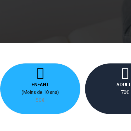
ENFANT
ADULT
(Moins de 10 ans)
70€
50€