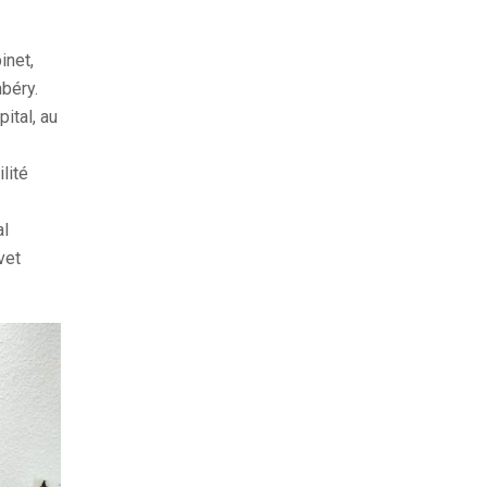
inet,
béry.
pital, au
lité
al
vet