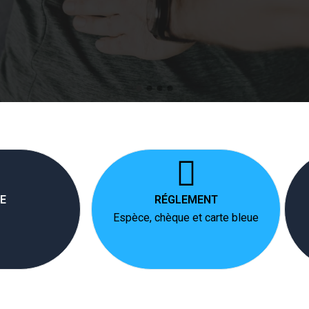
E
RÉGLEMENT
Espèce, chèque et carte bleue